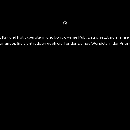
Abonnieren
Mehr
Details
- und Politikberaterin und kontroverse Publizistin, setzt sich in ihre
inander. Sie sieht jedoch auch die Tendenz eines Wandels in der Prior