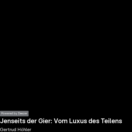
the
h page
 main
nt
the
ibility
ment
Powered by Deezer
Jenseits der Gier: Vom Luxus des Teilens
Gertrud Höhler