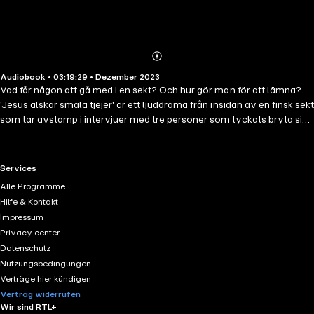
Abonnieren
Mehr
Audiobook • 03:19:29 • Dezember 2023
Details
Vad får någon att gå med i en sekt? Och hur gör man för att lämna?
'Jesus älskar smala tjejer' är ett ljuddrama från insidan av en finsk sekt
som tar avstamp i intervjuer med tre personer som lyckats bryta sig
loss från livet under en sträng men karismatisk ledare. En berättelse
baserad på verkliga händelser i sekten där underkastelse, vikthets
och lydnad är en del av vardagen. Här arbetar männen för
RTL+ useful links.
Services
minimiarvode i ledarens eget företag, barnen undervisas i hemmet
Alle Programme
och kvinnorna tvingas följa stränga regler för att bibehålla ett lågt
Hilfe & Kontakt
BMI. Ljudboken är inspirerad av verkliga berättelser och innehåller
Impressum
fiktiva och dramatiserade scener.
Privacy center
Datenschutz
Nutzungsbedingungen
Verträge hier kündigen
Vertrag widerrufen
Wir sind RTL+