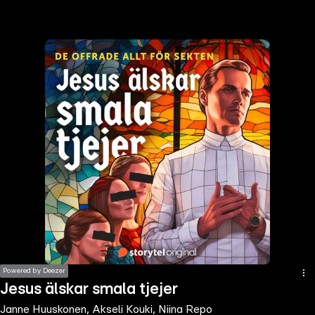
the
h page
 main
nt
the
ibility
ment
Powered by Deezer
Jesus älskar smala tjejer
Janne Huuskonen, Akseli Kouki, Niina Repo