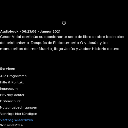
Abonnieren
Mehr
Audiobook • 06:23:06 • Januar 2021
Details
César Vidal continúa su apasionante serie de libros sobre los inicios
del cristianismo. Después de El documento Q y Jesús y los
manuscritos del mar Muerto, llega Jesús y Judas: Historia de una
traición, una obra dedicada por entero al documento más reciente y
polémico sobre la vida de Cristo: el Evangelio de Judas. Lejos del
convencionalismo, Vidal demuestra que la historia que nos han
RTL+ useful links.
Services
contado sobre el Evangelio de Judas no es cierta y que el significado
Alle Programme
que se le ha querido atribuir a ese documento dista mucho de la
Hilfe & Kontakt
realidad.
Impressum
Privacy center
Datenschutz
Nutzungsbedingungen
Verträge hier kündigen
Vertrag widerrufen
Wir sind RTL+