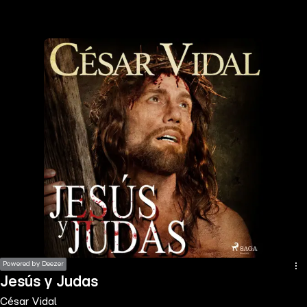
the
h page
 main
nt
the
ibility
ment
Powered by Deezer
Jesús y Judas
César Vidal