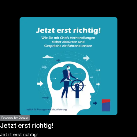
the
h page
 main
nt
the
ibility
ment
Powered by Deezer
Jetzt erst richtig!
Jetzt erst richtig!