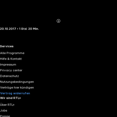
Abonnieren
Mehr
20.10.2017 • 1 Std. 20 Min.
Details
RTL+ useful links.
Services
Alle Programme
Hilfe & Kontakt
Impressum
Privacy center
Datenschutz
Nutzungsbedingungen
Verträge hier kündigen
Vertrag widerrufen
Wir sind RTL+
Über RTL+
Jobs
Presse