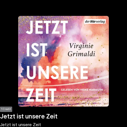
the
h page
 main
nt
the
ibility
ment
1 Credit
Jetzt ist unsere Zeit
Jetzt ist unsere Zeit