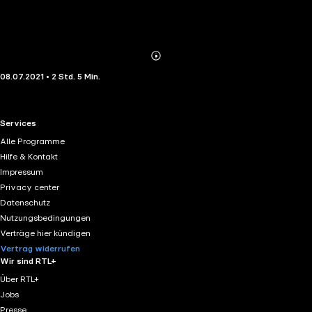
Abonnieren
Mehr
08.07.2021 • 2 Std. 5 Min.
Details
RTL+ useful links.
Services
Alle Programme
Hilfe & Kontakt
Impressum
Privacy center
Datenschutz
Nutzungsbedingungen
Verträge hier kündigen
Vertrag widerrufen
Wir sind RTL+
Über RTL+
Jobs
Presse