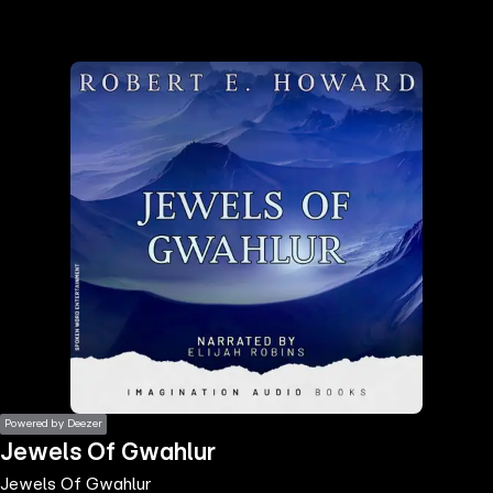
the
h page
 main
nt
the
ibility
ment
Powered by Deezer
Jewels Of Gwahlur
Jewels Of Gwahlur