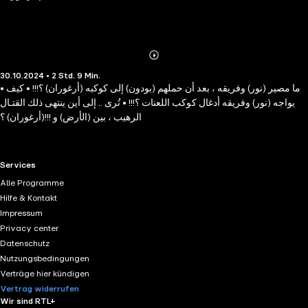
Abonnieren
Mehr
30.10.2024 • 2 Std. 9 Min.
Details
• ما مصير (نور) وفريقه ، بعد أن حملهم (بودون) إلى كوكبه (أرغوران) ؟!!! • كيف
يواجه (نور) وفريقه أدغال كوكب اللعنات ؟!!! • تُرى .. إلى أين ينتهى ذلك القتـال
الرهيب ، بين (الأرض) و !!!(أرغوران) ؟
RTL+ useful links.
Services
Alle Programme
Hilfe & Kontakt
Impressum
Privacy center
Datenschutz
Nutzungsbedingungen
Verträge hier kündigen
Vertrag widerrufen
Wir sind RTL+