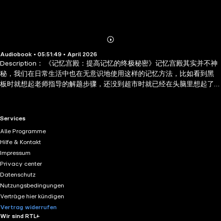
Abonnieren
Mehr
Audiobook • 05:51:49 • April 2026
Details
Description： 《记忆宫殿：提高记忆的终极秘密》记忆宫殿其实并不神
秘，我们在日常生活中也在无意识地使用这样的记忆方法，比如看到黑
板时就想起老师指导的解题步骤，还没到超市时就已经在头脑里想起了
各种商品摆放的位置。只是这种能力在还未得到针对性锻炼的时候还不
那么准确，容量也不够大。那些世界记忆大师头脑中就像建立了一座独
属于他的宫殿，在这个宫殿的不同房间存放了各种各样的记忆，而这些
RTL+ useful links.
Services
记忆随时可提取，随时都像呈现在眼前一样清晰。那么，具体要如何建
Alle Programme
立这座宫殿，又如何通过这座宫殿大大提升自己的记忆水平呢？翻开这
Hilfe & Kontakt
本《记忆宫殿：提高记忆的终极秘密》你就能找到答案。
Impressum
Privacy center
Datenschutz
Nutzungsbedingungen
Verträge hier kündigen
Vertrag widerrufen
Wir sind RTL+