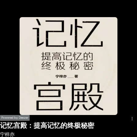
the
h page
 main
nt
the
ibility
ment
Powered by Deezer
记忆宫殿：提高记忆的终极秘密
宁梓亦