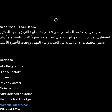
Abonnieren
Mehr
18.03.2026 • 2 Std. 11 Min.
Details
من الغريب ألا تقود الأدلة إلى شيء؛ فالعيادة الطبية التي وُجد فيها الدكتور
استشاري أمراض النساء والتوليد جميل عبد المنعم مقتولاً كانت نظيفة تماماً! ولم
تسفر التحقيقات إلا عن مزيد من الحيرة وعدم الفهم، ووقفت الأجهزة الأمنية
والأدلة الجنائية عاجزة عن حل لغز مقتل الطبيب الشهير. ثم يأتي الحل في غمضة
عين على يد معجزة إلهية صغيرة لا تخطر ببال أحد، أرسلها الله لتشير إلى القاتل
في إصرار وتحدٍ!
RTL+ useful links.
Services
Alle Programme
Hilfe & Kontakt
Impressum
Privacy center
Datenschutz
Nutzungsbedingungen
Verträge hier kündigen
Vertrag widerrufen
Wir sind RTL+