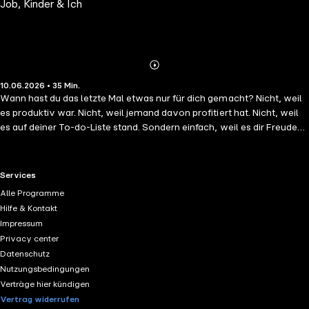
Job, Kinder & Ich
Abspielen
Mehr
10.06.2026 • 35 Min.
Details
Wann hast du das letzte Mal etwas nur für dich gemacht? Nicht, weil
es produktiv war. Nicht, weil jemand davon profitiert hat. Nicht, weil
es auf deiner To-do-Liste stand. Sondern einfach, weil es dir Freude
gemacht hat. Für viele Mütter ist diese Frage überraschend schwer zu
beantworten. Denn zwischen Kindern, Partnerschaft, Haushalt, Job
und all den kleinen und großen Aufgaben des Alltags geht oft etwas
RTL+ useful links.
Services
verloren: die Verbindung zu dir selbst. In dieser Folge geht es darum,
Alle Programme
warum so viele Frauen irgendwann nicht mehr genau wissen, wer sie
Hilfe & Kontakt
eigentlich sind – jenseits ihrer Rollen. Und warum genau dort der
Impressum
Schlüssel zu mehr Leichtigkeit, Klarheit und Zufriedenheit liegt.
Privacy center
Datenschutz
Nutzungsbedingungen
Verträge hier kündigen
Vertrag widerrufen