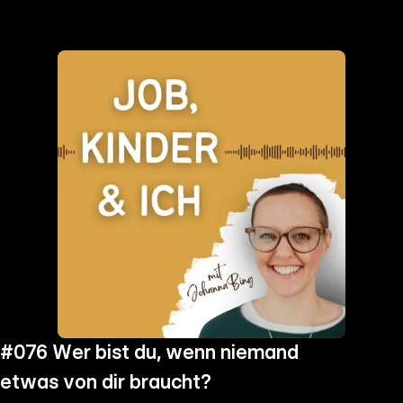
the
h page
 main
nt
the
ibility
ment
#076 Wer bist du, wenn niemand
etwas von dir braucht?