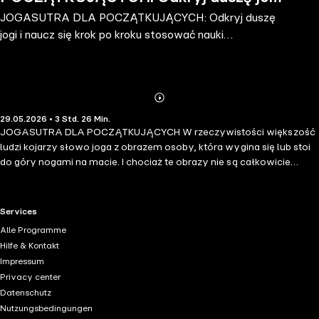
JOGASUTRA DLA POCZĄTKUJĄCYCH: Odkryj duszę
i naucz się krok po kroku stosować
jogi i naucz się krok po kroku stosować nauki
nauki Patańdżalego w codziennym
Patańdżalego w codziennym życiu
życiu
Abonnieren
Mehr
29.05.2026 • 3 Std. 26 Min.
Details
JOGASUTRA DLA POCZĄTKUJĄCYCH W rzeczywistości większość
ludzi kojarzy słowo joga z obrazem osoby, która wygina się lub stoi
do góry nogami na macie. I chociaż te obrazy nie są całkowicie
nieprawdziwe, są bardzo dalekie od prawdziwego znaczenia jogi. To
jedynie to, co przekazują nam dziś media. Czasopisma, filmy i
reklamy przyczyniły się do stworzenia niepełnego obrazu tego,
RTL+ useful links.
Services
czym naprawdę jest joga. Mira Blumenberg pozwala zajrzeć za te
Alle Programme
fasady i pomaga dostosować codzienne życie do oryginalnych nauk
Hilfe & Kontakt
jogi Patańdżalego. To na Ciebie czeka: Jogasutra - Dusza jogi Kim był
Impressum
Patańdżali? Joga jako ośmiostopniowa ścieżka Nauki Patańdżalego
Privacy center
w szczegółach i w prostym języku Zastosowanie Jogasutry w
Datenschutz
codziennym życiu i wiele więcej ...
Nutzungsbedingungen