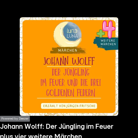
the
h page
 main
nt
the
ibility
ment
Powered by Deezer
Johann Wolff: Der Jüngling im Feuer
plus vier weitere Märchen