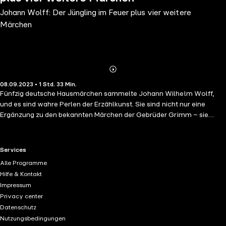
Johann Wolff: Der Jüngling im Feuer plus vier weitere
Märchen
Abonnieren
Mehr
08.09.2023 • 1 Std. 33 Min.
Details
Fünfzig deutsche Hausmärchen sammelte Johann Wilhelm Wolff,
und es sind wahre Perlen der Erzählkunst. Sie sind nicht nur eine
Ergänzung zu den bekannten Märchen der Gebrüder Grimm – sie
übertreffen sie oft sogar an erzählerischer Raffinesse und Spannung!
In dieser Ausgabe dabei: Der Jüngling im Feuer und die drei goldnen
Federn; Die Mandelkörbchen; Hans ohne Furcht; Die dreizehn
RTL+ useful links.
Services
verwünschten Prinzessinnen; Der Pfiffigste.
Alle Programme
Hilfe & Kontakt
Impressum
Privacy center
Datenschutz
Nutzungsbedingungen