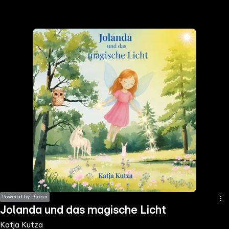
the
h page
 main
nt
the
ibility
ment
Powered by Deezer
Jolanda und das magische Licht
Katja Kutza