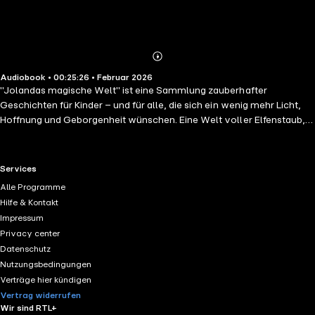
Abonnieren
Mehr
Audiobook • 00:25:26 • Februar 2026
Details
"Jolandas magische Welt" ist eine Sammlung zauberhafter
Geschichten für Kinder – und für alle, die sich ein wenig mehr Licht,
Hoffnung und Geborgenheit wünschen. Eine Welt voller Elfenstaub,
leiser Wunder und großer Herzen. Begleite die kleine Elfe Jolanda
durch alle vier Jahreszeiten und erlebe Geschichten, die trösten,
stärken und Mut machen. Gemeinsam mit ihren Freunden hilft sie
RTL+ useful links.
Services
Tieren, Kindern und der Natur und erinnert daran, dass Vertrauen,
Alle Programme
Dankbarkeit und Herzenskraft unser Leben verändern können. An
Hilfe & Kontakt
einem heißen Sommertag hilft Jolanda den durstigen Waldtieren und
Impressum
einer besonderen Lichtung, die ihr Strahlen verloren hat – gemeinsam
Privacy center
mit ihren Freunden.. Durch die starke Kraft der Liebe erschaffen sie
Datenschutz
einen Moment voller Wunder, Licht und Liebe. Eine liebevolle
Nutzungsbedingungen
Geschichte über Hoffnung, Gemeinschaft und die Kraft des
Verträge hier kündigen
magischen Leuchtens.
Vertrag widerrufen
Wir sind RTL+