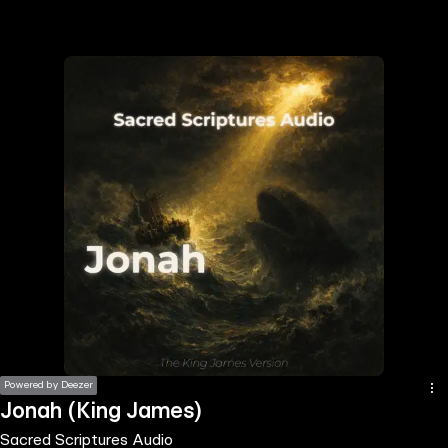
the
h page
 main
nt
the
ibility
ment
Powered by Deezer
Jonah (King James)
Sacred Scriptures Audio