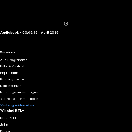
Abonnieren
Mehr
Audiobook • 00:08:38 • April 2026
Details
RTL+ useful links.
Services
Alle Programme
Hilfe & Kontakt
Impressum
Privacy center
Datenschutz
Nutzungsbedingungen
Verträge hier kündigen
Vertrag widerrufen
Wir sind RTL+
Über RTL+
Jobs
Presse