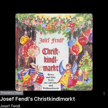
the
h page
 main
nt
the
ibility
ment
Powered by Deezer
Josef Fendl's Christkindlmarkt
Josef Fendl