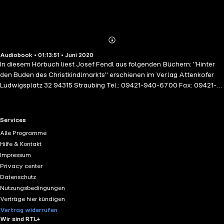
Abonnieren
Mehr
Audiobook • 01:13:51 • Juni 2020
Details
In diesem Hörbuch liest Josef Fendl aus folgenden Büchern: "Hinter
den Buden des Christkindlmarkts" erschienen im Verlag Attenkofer
Ludwigsplatz 32 94315 Straubing Tel.: 09421-940-6700 Fax: 09421-
940-6749 und "Die Entführung aus der Krippe" erschienen in der
Verlagsanstalt Bayerland GmbH Konrad-Adenauer-Str. 19 85208
Dachau Telefon+49 (0) 81 31 / 7 20 66 Die Hintergrundmusik wurde
RTL+ useful links.
Services
von Claudia Kisslinger eingespielt
Alle Programme
Hilfe & Kontakt
Impressum
Privacy center
Datenschutz
Nutzungsbedingungen
Verträge hier kündigen
Vertrag widerrufen
Wir sind RTL+