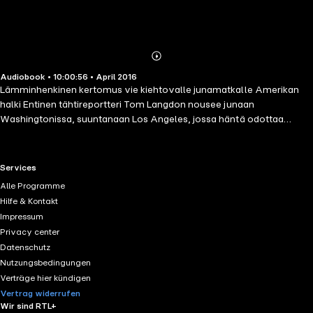
Abonnieren
Mehr
Audiobook • 10:00:56 • April 2016
Details
Lämminhenkinen kertomus vie kiehtovalle junamatkalle Amerikan
halki Entinen tähtireportteri Tom Langdon nousee junaan
Washingtonissa, suuntanaan Los Angeles, jossa häntä odottaa
tyttöystävä. Toivottavasti. Junamatka muuttuu odottamattomaksi
seikkailuksi jo ensimetreillä. Matkatovereihin kuuluu muun muassa
avioon paennut nuoripari, maaninen filmimoguli, maailman ahnein
RTL+ useful links.
Services
verojuristi sekä noin 200-kiloinen junaemäntä, joka laulaa kuin enkeli
Alle Programme
ja laittaa tuhmat matkustajat ojennukseen. Junan suurin yllätys on
Hilfe & Kontakt
kuitenkin Eleanor, Tomin elämän suuri rakkaus. Matka tyssää
Impressum
lumimyrskyyn, ja matkustajat viettävät jouluaaton toistensa
Privacy center
seurassa. Ennen kuin juna lopulta pääsee määränpäähänsä, monta
Datenschutz
salaisuutta ehtii paljastua ja lukuisat elämänkohtalot muuttuvat.
Nutzungsbedingungen
Menestyskirjailija David Baldaccin koukuttava jouluromaani on
Verträge hier kündigen
täynnä rakkautta, anteeksiantoa ja joulun taikaa.
Vertrag widerrufen
Wir sind RTL+