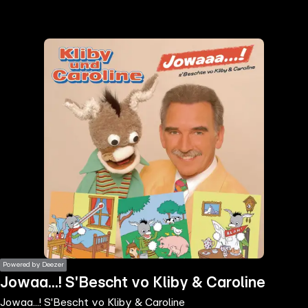
the
h page
 main
nt
the
ibility
ment
Powered by Deezer
Jowaa...! S'Bescht vo Kliby & Caroline
Jowaa...! S'Bescht vo Kliby & Caroline