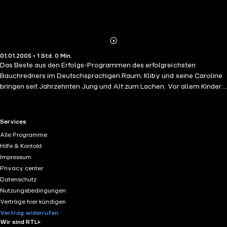
Abonnieren
Mehr
01.01.2005 • 1 Std. 0 Min.
Details
Das Beste aus den Erfolgs-Programmen des erfolgreichsten
Bauchredners im Deutschsprachigen Raum. Kliby und seine Caroline
bringen seit Jahrzehnten Jung und Alt zum Lachen. Vor allem Kinder
lieben die freche Caroline und ihre witzigen Geschichten aus der
Schule, ihre Erlebnisse mit Tante Olga oder die süssen Lieder.
"Jowaa...! S'Beschte von Kliby und Caroline" ist ein Zusammenschnitt
RTL+ useful links.
Services
der besten und beliebtesten Sketche auf Schweizerdeutsch.
Alle Programme
Hilfe & Kontakt
Impressum
Privacy center
Datenschutz
Nutzungsbedingungen
Verträge hier kündigen
Vertrag widerrufen
Wir sind RTL+