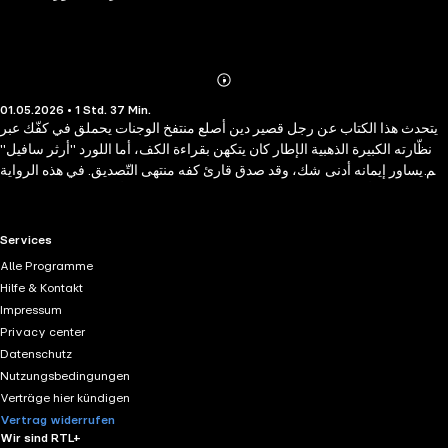
Abonnieren
Mehr
01.05.2026 • 1 Std. 37 Min.
Details
يتحدث هذا الكتاب عن رجل قصير دين أصلع منتفخ الوجنات يحملق في كفّك عبر
نظّارته الكبيرة الذهبية الإطار كان يتكهن بقراءة الكف، أما اللورد "أرثر سافيل"
فلم يساور إيمانه أدنى شك، وقد صدق قارئ كفه منتهى التّصديق. في هذه الرواية
التي تحبس الأنفاس، نرى كيف تنقلب حياة اللورد سافيل رأسا على عقب، ويسودّ
نهاره، ويزداد ليله سواداً، وتتراءى له يده البيضاء ملوثة بالدّماء. وعلى الرغم من
شغفه بخطيبته الجميلة، يظلّ اللورد البائس — الذي آمن بخطوط كفّه أكثر ممّا
RTL+ useful links.
Services
يجب — يؤجّل زواجه منها، فهو ينتظر حصول الجريمة.
Alle Programme
Hilfe & Kontakt
Impressum
Privacy center
Datenschutz
Nutzungsbedingungen
Verträge hier kündigen
Vertrag widerrufen
Wir sind RTL+