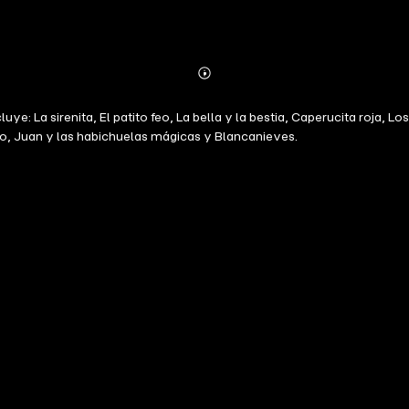
Abonnieren
Mehr
Details
: La sirenita, El patito feo, La bella y la bestia, Caperucita roja, Los 
omo, Juan y las habichuelas mágicas y Blancanieves.