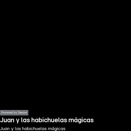
the
h page
 main
nt
the
ibility
ment
Powered by Deezer
Juan y las habichuelas mágicas
Juan y las habichuelas mágicas