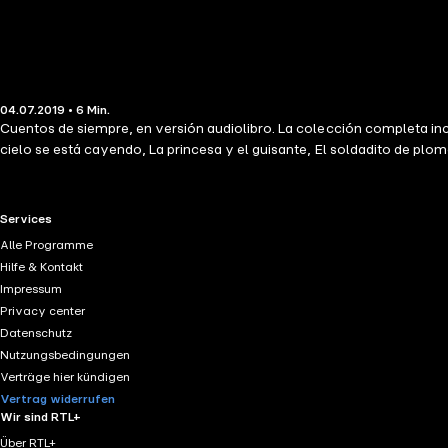
04.07.2019 • 6 Min.
Cuentos de siempre, en versión audiolibro. La colección completa incluye
cielo se está cayendo, La princesa y el guisante, El soldadito de pl
RTL+ useful links.
Services
Alle Programme
Hilfe & Kontakt
Impressum
Privacy center
Datenschutz
Nutzungsbedingungen
Verträge hier kündigen
Vertrag widerrufen
Wir sind RTL+
Über RTL+