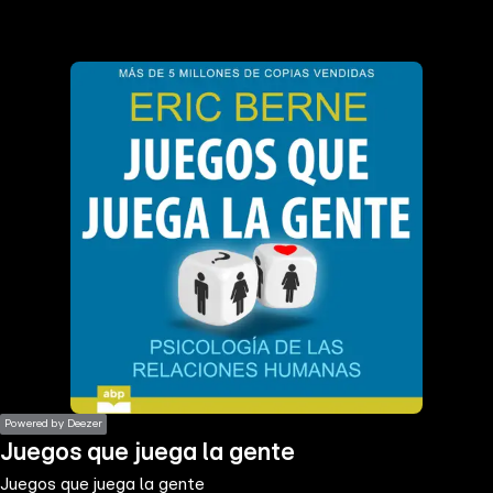
the
h page
 main
nt
the
ibility
ment
Powered by Deezer
Juegos que juega la gente
Juegos que juega la gente