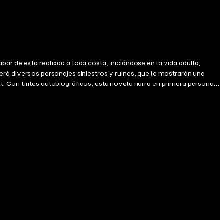
par de esta realidad a toda costa, iniciándose en la vida adulta,
cerá diversos personajes siniestros y ruines, que le mostrarán una
rlt. Con tintes autobiográficos, esta novela narra en primera persona,
sueños frustrados y violencia son parte de la vida de Silvio, quien,
ocasiones por José María Paolantonio y Aníbal Di Salvo en 1984 y por