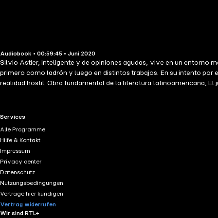
Audiobook • 00:59:45 • Juni 2020
Silvio Astier, inteligente y de opiniones agudas, vive en un entorno m
primero como ladrón y luego en distintos trabajos. En su intento por 
realidad hostil. Obra fundamental de la literatura latinoamericana, El
de manera directa y cruda, las problemáticas sociales y económicas de
en su lucha por progresar, debe optar entre la honestidad y el delito.
Javier Torre en 1998.
RTL+ useful links.
Services
Alle Programme
Hilfe & Kontakt
Impressum
Privacy center
Datenschutz
Nutzungsbedingungen
Verträge hier kündigen
Vertrag widerrufen
Wir sind RTL+