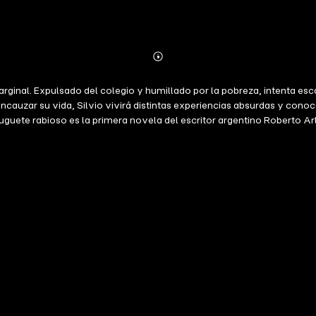
Abonnieren
Mehr
Details
arginal. Expulsado del colegio y humillado por la pobreza, intenta esca
encauzar su vida, Silvio vivirá distintas experiencias absurdas y cono
 juguete rabioso es la primera novela del escritor argentino Roberto A
 la Argentina de comienzos de siglo XX. Marginalidad, incertidumbre, 
 Publicada en 1926, El juguete rabioso ha sido llevada al cine en dos 