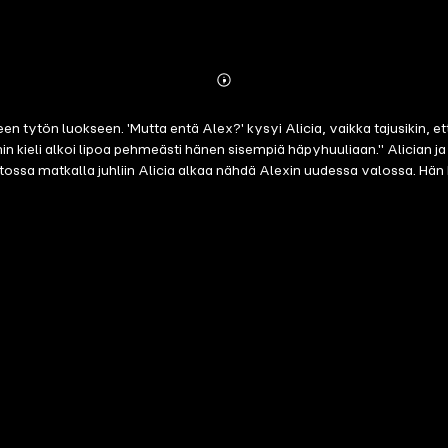
Abonnieren
Mehr
Details
een tytön luokseen. 'Mutta entä Alex?' kysyi Alicia, vaikka tajusikin, ett
 Elinin kieli alkoi lipoa pehmeästi hänen sisempiä häpyhuuliaan." Alici
tossa matkalla juhliin Alicia alkaa nähdä Alexin uudessa valossa. H
kaikki ovat hyvällä tuulella ja ryhmä tuntuu tiukasti yhteen hitsaantune
ätyksiä, joita Alicia ei hevin tule unohtamaan.