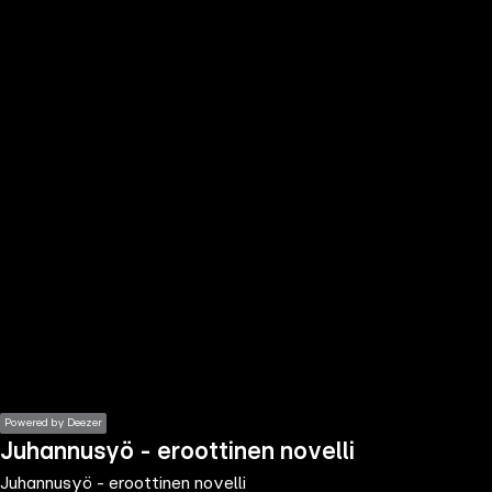
the
h page
 main
nt
the
ibility
ment
Powered by Deezer
Juhannusyö - eroottinen novelli
Juhannusyö - eroottinen novelli