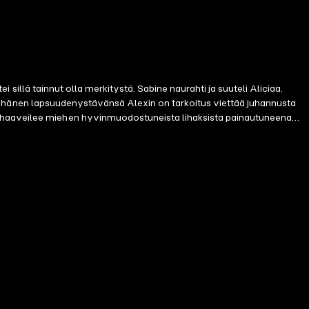
ei sillä tainnut olla merkitystä. Sabine naurahti ja suuteli Aliciaa.
an ja hänen lapsuudenystävänsä Alexin on tarkoitus viettää juhannusta
än haaveilee miehen hyvinmuodostuneista lihaksista painautuneena
elta. Kaikki ovat kovin intiimejä toisiaan kohtaan… Ja eikö Sabine ole