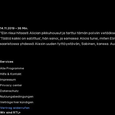
14.11.2019 • 36 Min.
"Elin riisui hitaasti Alician pikkuhousut ja tarttui tämän polviin vetääks
'Täällä kaikki on sallittua', hän sanoi, ja samassa Alicia tunsi, miten
saaristossa yhdessä Alexin uuden tyttöystävän, Sabinen, kanssa. Au
rintojaan vasten… Se on niin kiellettyä. Likaista suorastaan. Juhlissa 
hieman liian innokas koskettelemaan? Juhannusyö on oleva täynnä yll
RTL+ useful links.
Services
Alle Programme
Hilfe & Kontakt
Impressum
Privacy center
Datenschutz
Nutzungsbedingungen
Verträge hier kündigen
Vertrag widerrufen
Wir sind RTL+