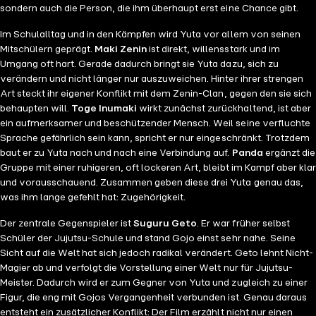
sondern auch die Person, die ihm überhaupt erst eine Chance gibt.
Im Schulalltag und in den Kämpfen wird Yuta vor allem von seinen
Mitschülern geprägt.
Maki Zenin
ist direkt, willensstark und im
Umgang oft hart. Gerade dadurch bringt sie Yuta dazu, sich zu
verändern und nicht länger nur auszuweichen. Hinter ihrer strengen
Art steckt ihr eigener Konflikt mit dem Zenin-Clan, gegen den sie sich
behaupten will.
Toge Inumaki
wirkt zunächst zurückhaltend, ist aber
ein aufmerksamer und beschützender Mensch. Weil seine verfluchte
Sprache gefährlich sein kann, spricht er nur eingeschränkt. Trotzdem
baut er zu Yuta nach und nach eine Verbindung auf.
Panda
ergänzt die
Gruppe mit einer ruhigeren, oft lockeren Art, bleibt im Kampf aber klar
und vorausschauend. Zusammen geben diese drei Yuta genau das,
was ihm lange gefehlt hat: Zugehörigkeit.
Der zentrale Gegenspieler ist
Suguru Geto
. Er war früher selbst
Schüler der Jujutsu-Schule und stand Gojo einst sehr nahe. Seine
Sicht auf die Welt hat sich jedoch radikal verändert. Geto lehnt Nicht-
Magier ab und verfolgt die Vorstellung einer Welt nur für Jujutsu-
Meister. Dadurch wird er zum Gegner von Yuta und zugleich zu einer
Figur, die eng mit Gojos Vergangenheit verbunden ist. Genau daraus
entsteht ein zusätzlicher Konflikt: Der Film erzählt nicht nur einen