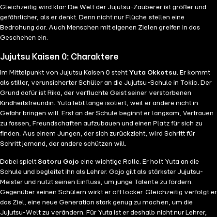
Gleichzeitig wird klar: Die Welt der Jujutsu-Zauberer ist größer und
gefährlicher, als er denkt. Denn nicht nur Flüche stellen eine
Bedrohung dar. Auch Menschen mit eigenen Zielen greifen in das
Geschehen ein.
Jujutsu Kaisen 0: Charaktere
Im Mittelpunkt von Jujutsu Kaisen 0 steht
Yuta Okkotsu
. Er kommt
als stiller, verunsicherter Schüler an die Jujutsu-Schule in Tokio. Der
Grund dafür ist Rika, der verfluchte Geist seiner verstorbenen
Kindheitsfreundin. Yuta lebt lange isoliert, weil er andere nicht in
Gefahr bringen will. Erst an der Schule beginnt er langsam, Vertrauen
zu fassen, Freundschaften aufzubauen und einen Platz für sich zu
finden. Aus einem Jungen, der sich zurückzieht, wird Schritt für
Schritt jemand, der andere schützen will.
Dabei spielt
Satoru Gojo
eine wichtige Rolle. Er holt Yuta an die
Schule und begleitet ihn als Lehrer. Gojo gilt als stärkster Jujutsu-
Meister und nutzt seinen Einfluss, um junge Talente zu fördern.
Gegenüber seinen Schülern wirkt er oft locker. Gleichzeitig verfolgt er
das Ziel, eine neue Generation stark genug zu machen, um die
Jujutsu-Welt zu verändern. Für Yuta ist er deshalb nicht nur Lehrer,