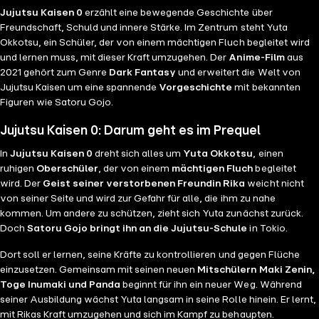
Jujutsu Kaisen 0
erzählt eine bewegende Geschichte über
Freundschaft, Schuld und innere Stärke. Im Zentrum steht Yuta
Okkotsu, ein Schüler, der von einem mächtigen Fluch begleitet wird
und lernen muss, mit dieser Kraft umzugehen. Der
Anime-Film
aus
2021 gehört zum Genre
Dark Fantasy
und erweitert die Welt von
Jujutsu Kaisen um eine spannende
Vorgeschichte
mit bekannten
Figuren wie Satoru Gojo.
Jujutsu Kaisen 0: Darum geht es im Prequel
In
Jujutsu Kaisen 0
dreht sich alles um
Yuta Okkotsu
, einen
ruhigen
Oberschüler
, der von einem
mächtigen Fluch
begleitet
wird. Der
Geist seiner
verstorbenen Freundin Rika
weicht nicht
von seiner Seite und wird zur Gefahr für alle, die ihm zu nahe
kommen. Um andere zu schützen, zieht sich Yuta zunächst zurück.
Doch
Satoru Gojo bringt ihn an die Jujutsu-Schule
in Tokio.
Dort soll er lernen, seine Kräfte zu kontrollieren und gegen Flüche
einzusetzen. Gemeinsam mit seinen neuen
Mitschülern Maki Zenin,
Toge Inumaki und Panda
beginnt für ihn ein neuer Weg. Während
seiner Ausbildung wächst Yuta langsam in seine Rolle hinein. Er lernt,
mit Rikas Kraft umzugehen und sich im Kampf zu behaupten.