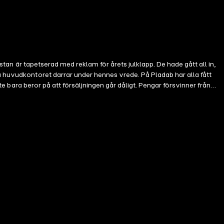
 stan är tapetserad med reklam för årets julklapp. De hade gått all in,
a huvudkontoret darrar under hennes vrede. På Pladab har alla fått
te bara beror på att försäljningen går dåligt. Pengar försvinner från
s nya pojkvän. Det är bara ett problem. Hon har ingen pojkvän.
vinna eller försvinna!Jul på Huvudkontoret är en dramakomedi skriven
019.