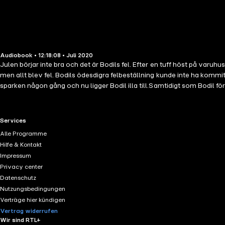
Audiobook • 12:18:08 • Juli 2020
Julen börjar inte bra och det är Bodils fel. Efter en tuff höst på varuh
men allt blev fel. Bodils ödesdigra felbeställning kunde inte ha komm
sparken någon gång och nu ligger Bodil illa till.Samtidigt som Bodil förs
Pladab. På samma gång stiger också hennes desperation inför julafton 
Klockan tickar. På 24 dagar ska Bodil rädda Pladab från ruinens brant
av manusförfattaren och regissören Gunnar Svensén, efter en idé av B
RTL+ useful links.
Services
Alle Programme
Hilfe & Kontakt
Impressum
Privacy center
Datenschutz
Nutzungsbedingungen
Verträge hier kündigen
Vertrag widerrufen
Wir sind RTL+