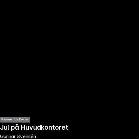
the
h page
 main
nt
the
ibility
ment
Powered by Deezer
Jul på Huvudkontoret
Gunnar Svensén