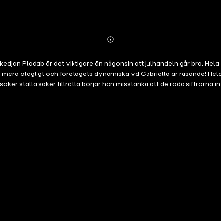
Abonnieren
Mehr
Details
uskedjan Pladab är det viktigare än någonsin att julhandeln går bra. Hela
it mera olägligt och företagets dynamiska vd Gabriella är rasande! Hel
öker ställa saker tillrätta börjar hon misstänka att de röda siffrorna in
då hon lovat sin prestationskrävande familj att de ska få träffa henne
 och hitta en juldejt bland alla hopplösa kolleger. Nu handlar det om 
ia Sigge. Den publicerades ursprungligen som Storytels julkalender 2