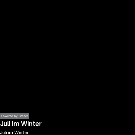
the
h page
 main
nt
the
ibility
ment
Powered by Deezer
Juli im Winter
Juli im Winter