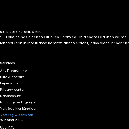
08.12.2017 • 7 Std. 6 Min.
"Du bist deines eigenen Glückes Schmied." In diesem Glauben wurde Ju
Mitschülerin in ihre Klasse kommt, ahnt sie nicht, dass diese ihr sehr b
RTL+ useful links.
Services
Alle Programme
Hilfe & Kontakt
Impressum
Privacy center
Datenschutz
Nutzungsbedingungen
Verträge hier kündigen
Vertrag widerrufen
Wir sind RTL+
Über RTL+