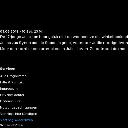
03.06.2019 • 10 Std. 23 Min.
De 17-jarige Julie kan haar geluk niet op wanneer ze als winkelbediend
Julies zus Synna aan de Spaanse griep, waardoor Jullie noodgedwonge
Maar dan komt er een ommekeer in Julies leven. Ze ontmoet de man va
RTL+ useful links.
Services
Alle Programme
Hilfe & Kontakt
Impressum
Privacy center
Datenschutz
Nutzungsbedingungen
Verträge hier kündigen
Vertrag widerrufen
Wir sind RTL+