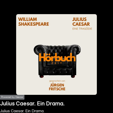
the
h page
 main
nt
the
ibility
ment
Powered by Deezer
Julius Caesar. Ein Drama.
Julius Caesar. Ein Drama.