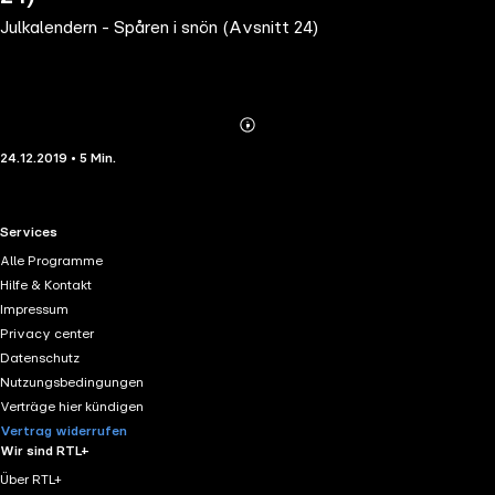
Julkalendern - Spåren i snön (Avsnitt 24)
Abonnieren
Mehr
24.12.2019 • 5 Min.
Details
RTL+ useful links.
Services
Alle Programme
Hilfe & Kontakt
Impressum
Privacy center
Datenschutz
Nutzungsbedingungen
Verträge hier kündigen
Vertrag widerrufen
Wir sind RTL+
Über RTL+