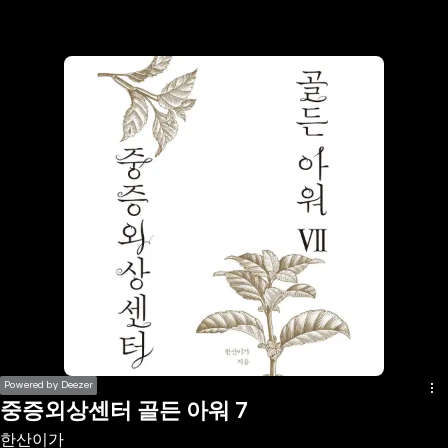
the
h page
 main
nt
the
ibility
ment
Powered by Deezer
중증외상센터 골든 아워 7
한산이가