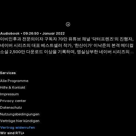
Abonnieren
Mehr
Audiobook • 09:26:50 • Januar 2022
Details
이비인후과 전문의이자 구독자 70만 유튜브 채널 '닥터프렌즈'의 진행자,
네이버 시리즈의 대표 베스트셀러 작가, '한산이가' 이낙준의 본격 메디컬
소설 2,500만 다운로드 이상을 기록하며, 명실상부한 네이버 시리즈의 간
판 웹소설로 자리 잡은 『중증외상센터: 골든 아워』의 두 번째 시리즈가
몬스터(다산북스)에서 출간되었다. 16권 분량의 본편을 종이책 5권으로 압
축 편집해 이야기의 흐름과 속도감을 놓치지 않은 1부에 이어, 새롭게 선보
RTL+ useful links.
Services
이는 2부도 웹소설의 필치는 살리되 방대한 분량이 주는 부담을 덜 수 있도
Alle Programme
록 이야기의 가지를 섬세하게 다듬었다. 대한민국의 중증외상 시스템을 정
Hilfe & Kontakt
상 궤도에 올려놓은 '난폭한 천사,' 사람 살리는 일이라면 물불 안 가리는
Impressum
의사 백강혁이 파키스탄의 작은 도시 한구에 자리를 잡으며 2부의 이야기
Privacy center
는 막이 오른다. 마땅한 병원이 없어 제대로 된 치료를 받지 못한 채 죽어가
Datenschutz
는 사람들과, 이들을 더한 궁지로 몰아넣는 고압적인 테러 조직 '탈레반,'
Nutzungsbedingungen
부정부패의 덫에 걸린 무능한 정부, 자국의 이익만을 고려하는 미군 사이
Verträge hier kündigen
에서 분투하는 비영리 단체 '국경없는의사회'의 모습을 작가 특유의 속도
Vertrag widerrufen
감 넘치는 문체로 가감 없이 드러냈다. 이 시리즈의 백미로 꼽히는 철저한
Wir sind RTL+
의학적 고증과 세밀한 수술 묘사는 여전히 매혹적이다. 이비인후과 전문의