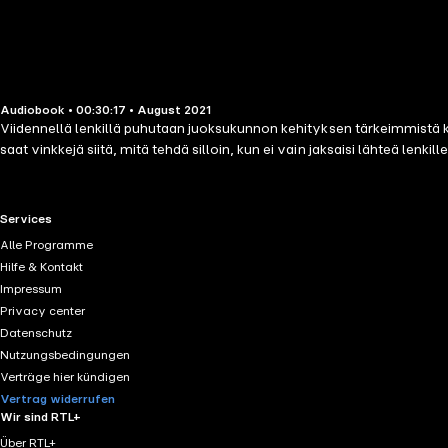
Audiobook • 00:30:17 • August 2021
Viidennellä lenkillä puhutaan juoksukunnon kehityksen tärkeimmistä k
saat vinkkejä siitä, mitä tehdä silloin, kun ei vain jaksaisi lähteä lenkille
RTL+ useful links.
Services
Alle Programme
Hilfe & Kontakt
Impressum
Privacy center
Datenschutz
Nutzungsbedingungen
Verträge hier kündigen
Vertrag widerrufen
Wir sind RTL+
Über RTL+