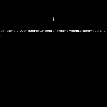
Abonnieren
Mehr
Details
ulmakivistä. Juoksuharjoituksena on hauska vauhtileikittelytreeni, j
.