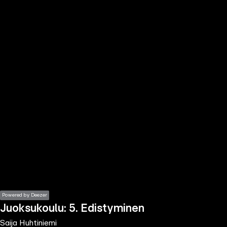
the
h page
 main
nt
the
ibility
ment
Powered by Deezer
Juoksukoulu: 5. Edistyminen
Saija Huhtiniemi