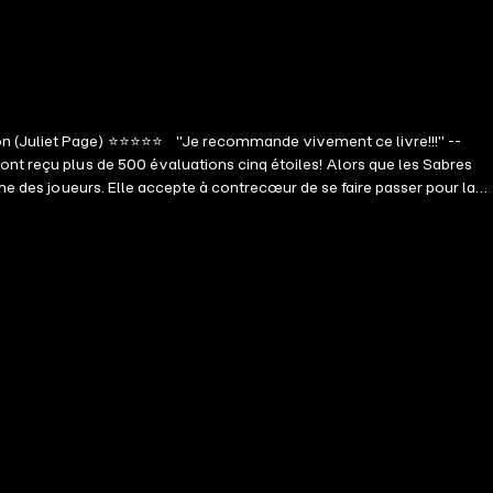
zon (Juliet Page) ⭐⭐⭐⭐⭐ "Je recommande vivement ce livre!!!" --
nt reçu plus de 500 évaluations cinq étoiles! Alors que les Sabres
me des joueurs. Elle accepte à contrecœur de se faire passer pour la
e but, Sean, saura-t-il conquérir son cœur? Voici le quatrième tome
tendus. Préparez-vous à être séduit par de nouveaux protagonistes
es! "Un livre bien écrit et divertissant. J'ai apprécié l'histoire et ses
rtir de sa zone de confort et faire preuve d'audace pour se bâtir une
de la voir réussir." --Commentaire Amazon (Juliet Page) ⭐⭐⭐⭐⭐