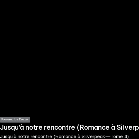
the
h page
 main
nt
the
ibility
ment
Powered by Deezer
Jusqu'à notre rencontre (Romance à Silv
Jusqu'à notre rencontre (Romance à Silverpeak—Tome 4)