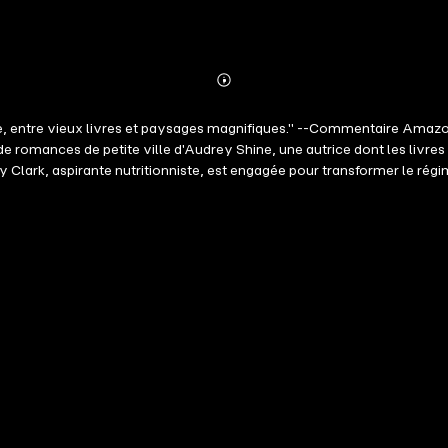
Abonnieren
Mehr
Details
ble, entre vieux livres et paysages magnifiques." --Commentaire Ama
mances de petite ville d'Audrey Shine, une autrice dont les livres o
y Clark, aspirante nutritionniste, est engagée pour transformer le régi
e de ce dernier. Tombera-t-elle sous son charme? Ou le doux gardien d
 d'humour pétillant, de moments touchants et de rebondissements inat
que tard dans la nuit. Les prochains tomes de la série sont déjà disponibl
On s'identifie aisément à cette héroïne très attachante. Elle doit so
uvre son véritable rêve et cherche à le réaliser, vous donnera envie 