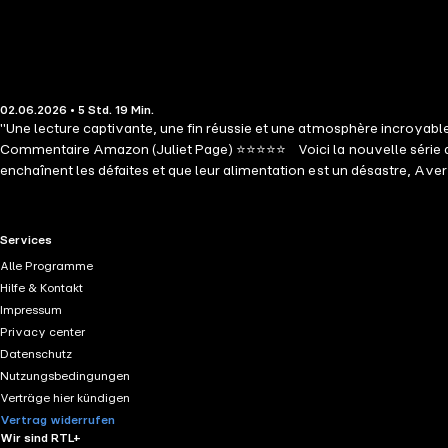
02.06.2026 • 5 Std. 19 Min.
"Une lecture captivante, une fin réussie et une atmosphère incroya
Commentaire Amazon (Juliet Page) ⭐⭐⭐⭐⭐ Voici la nouvelle série de ro
enchaînent les défaites et que leur alimentation est un désastre, Aver
petite amie d'un ailier au tempérament de feu afin de protéger l'imag
d'une nouvelle série de romances de petite ville captivante, pleine
fascinants, prêts à piquer votre curiosité et à vous tenir en haleine jus
RTL+ useful links.
Services
rebondissements subtils." --Commentaire Amazon (Juliet Page) ⭐⭐⭐⭐⭐ "
Alle Programme
nouvelle vie et un nouvel avenir. Son optimisme, tandis qu'elle déco
Hilfe & Kontakt
Impressum
Privacy center
Datenschutz
Nutzungsbedingungen
Verträge hier kündigen
Vertrag widerrufen
Wir sind RTL+