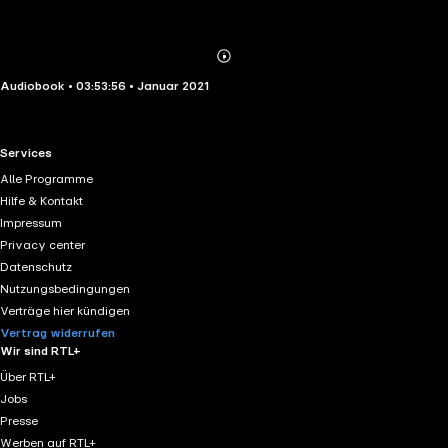
Abonnieren
Mehr
Audiobook • 03:53:56 • Januar 2021
Details
RTL+ useful links.
Services
Alle Programme
Hilfe & Kontakt
Impressum
Privacy center
Datenschutz
Nutzungsbedingungen
Verträge hier kündigen
Vertrag widerrufen
Wir sind RTL+
Über RTL+
Jobs
Presse
Werben auf RTL+