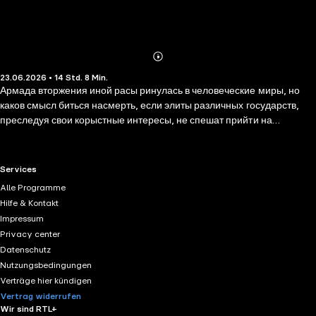
Abonnieren
Mehr
23.06.2026 • 14 Std. 8 Min.
Details
Армада вторжения иной расы ринулась в человеческие миры, но
каков смысл биться насмерть, если элиты различных государств,
преследуя свои корыстные интересы, не спешат прийти на
помощь? Послать в безнадёжное сражение все свои скудные силы и
в нём сложить голову на радость кликам далеко не лучший вариант
— это наихудший из всех возможных вариантов... В предстоящей
RTL+ useful links.
Services
смертельной схватке даже победа — полдела. Победить внешних и
Alle Programme
внутренних врагов иными асимметричными методами и, главное, в
Hilfe & Kontakt
полной мере воспользоваться плодами своей победы над врагами,
Impressum
вот задача из задач, и эту науку предстоит усвоить Петру Боброву,
Privacy center
по воле судьбы бросившему вызов надвигающейся тьме. Удастся ли
Datenschutz
ему — большой вопрос…
Nutzungsbedingungen
Verträge hier kündigen
Vertrag widerrufen
Wir sind RTL+