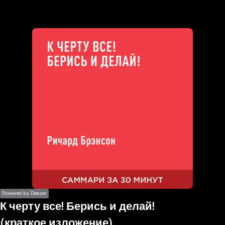
the
h page
 main
nt
the
ibility
ment
Powered by Deezer
К черту все! Берись и делай!
(краткое изложение)