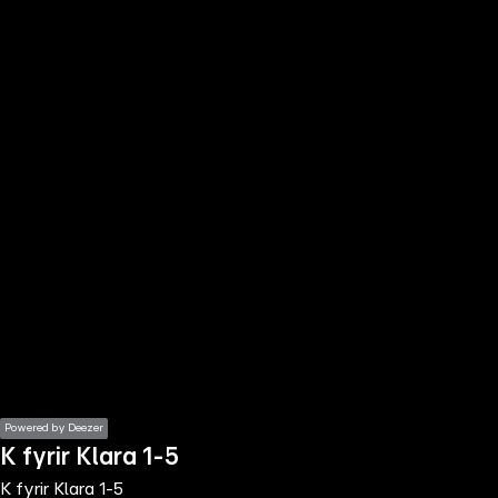
the
h page
 main
nt
the
ibility
ment
Powered by Deezer
K fyrir Klara 1-5
K fyrir Klara 1-5