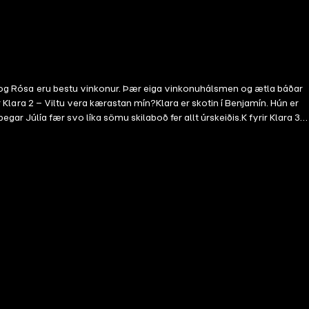
ara og Rósa eru bestu vinkonur. Þær eiga vinkonuhálsmen og ætla báðar
ir Klara 2 – Viltu vera kærastan mín?Klara er skotin í Benjamín. Hún er
r Júlía fær svo líka sömu skilaboð fer allt úrskeiðis.K fyrir Klara 3 –
unni eins og Júlía gerir. Allt í einu vill Stóri-Andrés vera með í
 af því að hún er veik. Hún getur ekki heldur farið út á sleða. Svo þegar
a. Þeim finnst vera vond lykt af henni. Klöru finnst strákarnir mjög