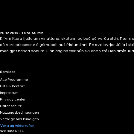
20.12.2019 • 1 Std. 50 Min.
K fyrir Klara fjalla um vináttuna, skólann og það að verða eldri. Þær
að vera prinsessur á grímuballinu í frístundinni. En svo byrjar Júlía í 
með gjöf handa honum. Einn daginn fær hún skilaboð frá Benjamín. Klara
Kysstu mig!Klara og vinkonur hennar eru í sannleikann eða kontór í púð
leiknum... en Klara vill ekki hafa hann með.K fyrir Klara 4 – Að gista hj
henni er batnað er snjórinn farinn. Getur hún núna gist heima hjá Möllu
RTL+ useful links.
Services
leiðinlegir. En hvað á hún að gera?
Alle Programme
Hilfe & Kontakt
Impressum
Privacy center
Datenschutz
Nutzungsbedingungen
Verträge hier kündigen
Vertrag widerrufen
Wir sind RTL+