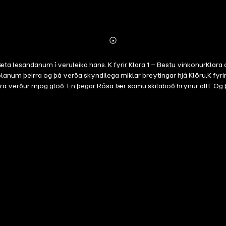
Abonnieren
Mehr
Details
 mæta lesandanum í veruleika hans. K fyrir Klara 1 – Bestu vinkonurKl
skólanum þeirra og þá verða skyndilega miklar breytingar hjá Klöru.K fyr
 verður mjög glöð. En þegar Rósa fær sömu skilaboð hrynur allt. Og þega
aherberginu með strákunum. Klöru langar að kyssa Lúkas en ekki með tung
á MölluRósa og Júlía ætla að gista heima hjá Möllu. Klara getur ekki farið
?K fyrir Klara 5 – Að standa samanMalla má ekki koma í fylgsni strákann