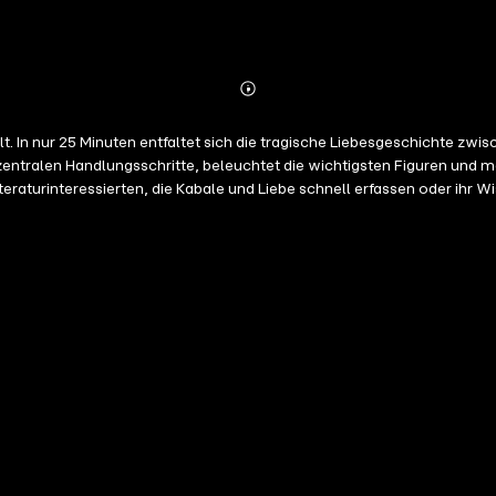
Abonnieren
Mehr
Details
. In nur 25 Minuten entfaltet sich die tragische Liebesgeschichte zwis
zentralen Handlungsschritte, beleuchtet die wichtigsten Figuren und ma
iteraturinteressierten, die Kabale und Liebe schnell erfassen oder ihr
chen Literatur.