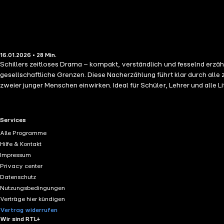
16.01.2026 • 28 Min.
Schillers zeitloses Drama – kompakt, verständlich und fesselnd erzählt
gesellschaftliche Grenzen. Diese Nacherzählung führt klar durch alle 
zweier junger Menschen einwirken. Ideal für Schüler, Lehrer und alle L
didaktisch klare Zusammenfassung eines der großen Dramen der deuts
RTL+ useful links.
Services
Alle Programme
Hilfe & Kontakt
Impressum
Privacy center
Datenschutz
Nutzungsbedingungen
Verträge hier kündigen
Vertrag widerrufen
Wir sind RTL+