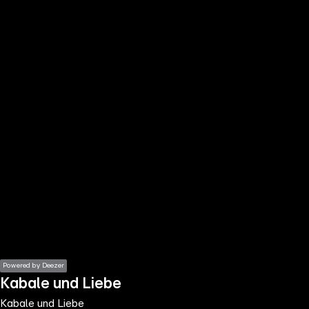
the
h page
 main
nt
the
ibility
ment
Powered by Deezer
Kabale und Liebe
Kabale und Liebe