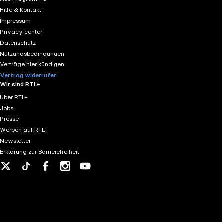
können wir nicht alle Inhalte auf mögliche Rechtsverstöß
Hilfe & Kontakt
verletzt an podcast@radiodarmstadt.de. Wir werden uns 
Impressum
Privacy center
Datenschutz
Nutzungsbedingungen
Verträge hier kündigen
Vertrag widerrufen
Wir sind RTL+
Über RTL+
Jobs
Presse
Werben auf RTL+
Newsletter
Erklärung zur Barrierefreiheit
X
Tiktok
Facebook
Instagram
Youtube