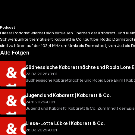
Podcast
Dieser Podcast widmet sich aktuellen Themen der Kabarett- und Klei
Schwerpunkte thematisiert. Kabarett & Co. läuft bei Radio Darmstadt 
sind zu hören auf der 103,4 MHz um Umkreis Darmstadt, von Juli bis
Alle Folgen
Südhessische Kabarettnächte und Rabia Lore Ek
23.03.2026
•
0:01
Südhessische Kabarettnächte und Rabia Lore Ekim | Kaba
großzügigen Unterstützung der Sparda-Bank Hessen star
Sven Bergner über die Bedeutung privater Kulturförderu
Jugend und Kabarett | Kabarett & Co.
den Antisemitismus mit dem Robert-Goldmann-Stipendium 
24.11.2025
•
0:01
ziehen. Zur Sendung Kabarett & Co. ist eine Sendung, d
Jugend und Kabarett | Kabarett & Co. Zum Inhalt der Ep
werden auch politische und gesellschaftliche Schwerpun
sprechen Michael Ihringer und Rainer Hofmann-Battiston
in privater, kommunaler oder gemeinnütziger Trägersch
Berührung mit Kabarett hatten, und mit Juliane Berlin,
Liese-Lotte Lübke I Kabarett & Co.
Verbänden und Politik bei. Hinweise zum Urheberrecht D
Tollense Stichlinge: Juliane Berlin, Anna Quaschning, M
28.03.2025
•
0:01
Plattformbetreiber haben unsere Mitglieder auf die Wahr
Kleinkunstszene in und um Darmstadt widmet. Neben den 