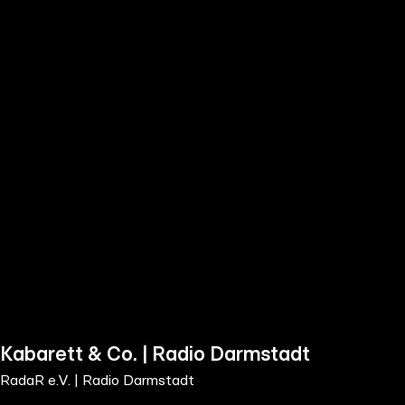
the
h page
 main
nt
the
ibility
ment
Kabarett & Co. | Radio Darmstadt
RadaR e.V. | Radio Darmstadt