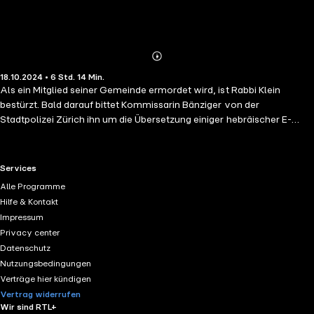
Abonnieren
Mehr
18.10.2024 • 6 Std. 14 Min.
Details
Als ein Mitglied seiner Gemeinde ermordet wird, ist Rabbi Klein
bestürzt. Bald darauf bittet Kommissarin Bänziger von der
Stadtpolizei Zürich ihn um die Übersetzung einiger hebräischer E-
Mails des Toten, ohne zu ahnen, dass es mit dem eigenwilligen Rabbi
Klein nicht ganz einfach wird. Denn der macht sich Sorgen um seine
Gemeinde, und als Klein die Rede zur Trauerfeier vorbereitet und über
RTL+ useful links.
Services
den Brudermord Kains nachdenkt, wird ihm klar, dass er wichtigen
Alle Programme
Hinweisen zum Verbrechen auf der Spur ist. Heimlich beginnt der
Hilfe & Kontakt
sympathisch unperfekte Rabbi zu ermitteln ...
Impressum
Privacy center
Datenschutz
Nutzungsbedingungen
Verträge hier kündigen
Vertrag widerrufen
Wir sind RTL+