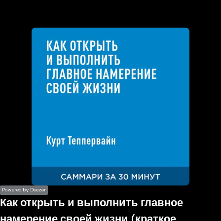
the
h page
 main
nt
the
ibility
ment
Powered by Deezer
Как открыть и выполнить главное
намерение своей жизни (краткое