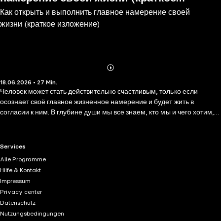
Как открыть и выполнить главное намерение своей
изложение)
жизни (краткое изложение)
Abonnieren
Mehr
18.06.2026 • 27 Min.
Details
Человек может стать действительно счастливым, только если
осознает своё главное жизненное намерение и будет жить в
согласии к ним. В глубине души мы все знаем, кто мы и чего хотим,
однако редко слушаем себя. Произошла подмена понятий:
признание в обществе, процветание, социальный статус стали
главной целью жизни для многих, хотя они должны быть лишь
RTL+ useful links.
Services
побочными эффектами реального жизненного успеха. Быть
Alle Programme
успешным с точки зрения отдельного человека означает проживать
Hilfe & Kontakt
каждый момент во всей его полноте, чувствовать радость и
Impressum
энтузиазм, позволять себе меняться. Люди не могут продолжать
Privacy center
существовать, как раньше, стараясь соответствовать шаблонным
Datenschutz
моделям успеха и благополучия, которые предлагает им социум.
Nutzungsbedingungen
Истинное призвание каждого — это то, что необъяснимым образом