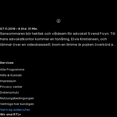
Abonnieren
Mehr
07.11.2019 • 8 Std. 31 Min.
Details
Sensommaren blir hektisk och våldsam för advokat Svend Foyn. Till
hans advokatkontor kommer en tonåring, Elvis Kristiansen, och
lämnar över en videokasssett. Inom en timme är pojken överkörd av
tåget. Mördad visar det sig. Videokassetten har ett vidrigt innehåll.
Den handlar om brott och övergrepp som till och med får den
luttrade advokaten att ligga sömnlös om nätterna. Ju längre in i detta
RTL+ useful links.
Services
mörker Foyn söker sig, ju farligare blir det. De som tillverkar denna
Alle Programme
slags pornografi vill leva så osynligt som möjligt. Samtidigt är
Hilfe & Kontakt
barnavårdsnämnder naiva och inte tillräckligt noggranna när de
Impressum
väljer ut platser för barn- och familjehemplaceringar. Elvis Kristiansen
Privacy center
har under sin uppväxt, visar det sig, levt utan sina föräldrar och
Datenschutz
syskon och varit ett mycket utsatt barn. Den undre världen blir allt
Nutzungsbedingungen
mörkare och upplösningen är både överraskande och brutal i all sin
Verträge hier kündigen
nakna realism.
Vertrag widerrufen
Wir sind RTL+