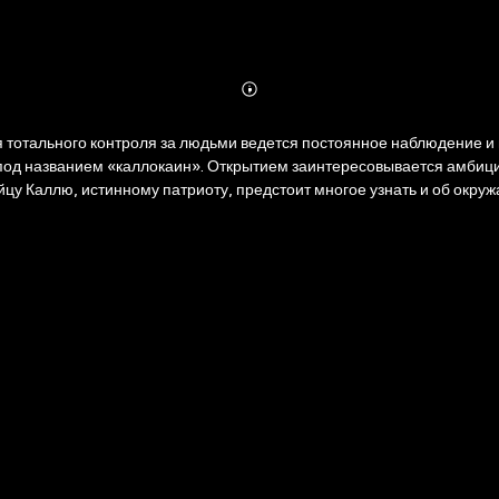
Abonnieren
Mehr
Details
я тотального контроля за людьми ведется постоянное наблюдение и
 под названием «каллокаин». Открытием заинтересовывается амбиц
йцу Каллю, истинному патриоту, предстоит многое узнать и об окр