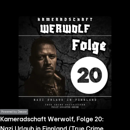
the
h page
 main
nt
the
ibility
ment
Powered by Deezer
Kameradschaft Werwolf, Folge 20:
Nazi Urlaub in Finnland (True Crime