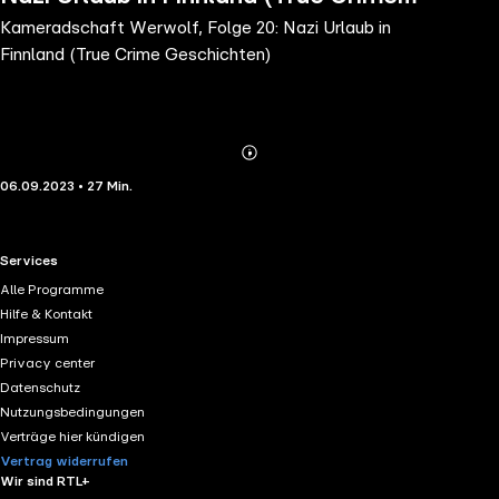
Kameradschaft Werwolf, Folge 20: Nazi Urlaub in
Geschichten)
Finnland (True Crime Geschichten)
Abonnieren
Mehr
06.09.2023 • 27 Min.
Details
RTL+ useful links.
Services
Alle Programme
Hilfe & Kontakt
Impressum
Privacy center
Datenschutz
Nutzungsbedingungen
Verträge hier kündigen
Vertrag widerrufen
Wir sind RTL+