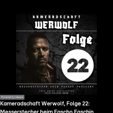
the
h page
 main
nt
the
ibility
ment
Powered by Deezer
Kameradschaft Werwolf, Folge 22:
Messerstecher beim Fascho Fasching