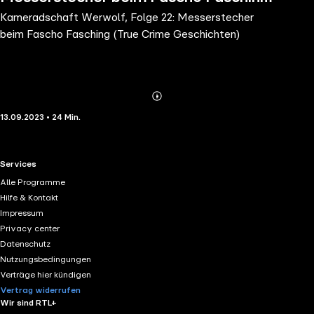
Kameradschaft Werwolf, Folge 22: Messerstecher
(True Crime Geschichten)
beim Fascho Fasching (True Crime Geschichten)
Abonnieren
Mehr
13.09.2023 • 24 Min.
Details
RTL+ useful links.
Services
Alle Programme
Hilfe & Kontakt
Impressum
Privacy center
Datenschutz
Nutzungsbedingungen
Verträge hier kündigen
Vertrag widerrufen
Wir sind RTL+