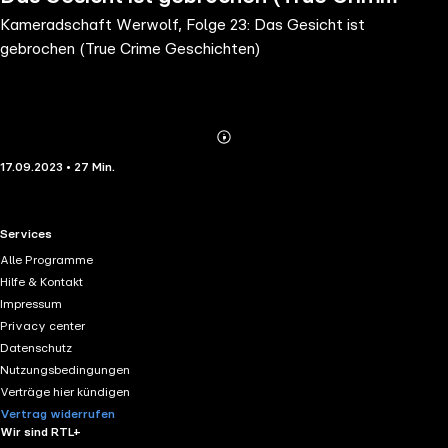
Kameradschaft Werwolf, Folge 23: Das Gesicht ist
Geschichten)
gebrochen (True Crime Geschichten)
Abonnieren
Mehr
17.09.2023 • 27 Min.
Details
RTL+ useful links.
Services
Alle Programme
Hilfe & Kontakt
Impressum
Privacy center
Datenschutz
Nutzungsbedingungen
Verträge hier kündigen
Vertrag widerrufen
Wir sind RTL+