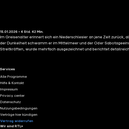
15.01.2026 • 4 Std. 42 Min.
Im Greisenalter erinnert sich ein Niederschlesier an jene Zeit zurüc
der Dunkelheit schwamm er im Mittelmeer und der Oder Sabotageeins
Streitkräften, wurde mehrfach ausgezeichnet und berichtet detailrei
die Suche nach der Familie nach dem Krieg. Walter Lewandowski wurd
Segelfliegerabzeichen und dem Bewährungsabzeichen der Kleinkampfm
RTL+ useful links.
Services
Alle Programme
Hilfe & Kontakt
Impressum
Privacy center
Datenschutz
Nutzungsbedingungen
Verträge hier kündigen
Vertrag widerrufen
Wir sind RTL+