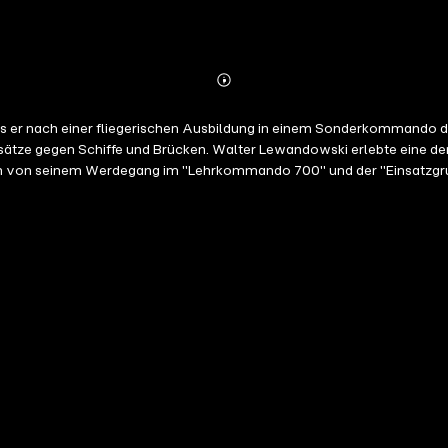
Abonnieren
Mehr
Details
k, als er nach einer fliegerischen Ausbildung in einem Sonderkommando
ätze gegen Schiffe und Brücken. Walter Lewandowski erlebte eine d
ch von seinem Werdegang im "Lehrkommando 700" und der "Einsatzgruppe
e mit dem Deutschen Kreuz in Gold, dem Eisernen Kreuz 1. und 2. Kl
ittel 3. Stufe ausgezeichnet.