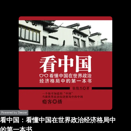
the
h page
 main
nt
the
ibility
ment
Powered by Deezer
看中国：看懂中国在世界政治经济格局中
的第一本书