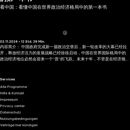
看中国：看懂中国在世界政治经济格局中的第一本书
Abonnieren
Mehr
02.11.2024 • 12 Std. 29 Min.
Details
内容简介： 中国政府完成新一届政治交替后，新一轮改革的大幕已经拉
开，释放经济活力的发展战略已经徐徐启动，中国在世界国际格局中的
政治经济地位必然会迎来一个"质"的飞跃。未来十年，不管是在经济领域
还是在文化产业，都充满了动荡与变革。如何适应未来充满不确定性的
挑战，进而完成由区域大国到世界强国、由制造性企业到创造性企业、
由中国国民到世界公民的华丽蜕变，是摆在每一位中国人眼前的重大课
RTL+ useful links.
Services
题。
Alle Programme
Hilfe & Kontakt
Impressum
Privacy center
Datenschutz
Nutzungsbedingungen
Verträge hier kündigen