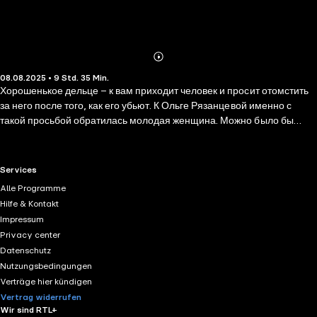
Abonnieren
Mehr
08.08.2025 • 9 Std. 35 Min.
Details
Хорошенькое дельце – к вам приходит человек и просит отомстить
за него после того, как его убьют. К Ольге Рязанцевой именно с
такой просьбой обратилась молодая женщина. Можно было бы
отмахнуться, но женщину и вправду застрелили, а ее кровью
написали дату следующего преступления, которое и совершилось
точно в срок. Убийца еще и ухитряется передать привет лично
RTL+ useful links.
Services
Ольге. Впрочем, подоплека всей этой игры ей ясна. Важнее ответить
Alle Programme
на вопрос – кто же она сама: содержанка полумафиозного
Hilfe & Kontakt
чиновника или человек с честью и достоинством? Ответить надо
Impressum
быстро, ибо к виску Ольги приставлен пистолет и время уже пошло…
Privacy center
Datenschutz
Nutzungsbedingungen
Verträge hier kündigen
Vertrag widerrufen
Wir sind RTL+