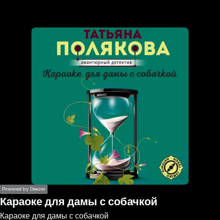
the
h page
 main
nt
the
ibility
ment
Powered by Deezer
Караоке для дамы с собачкой
Караоке для дамы с собачкой