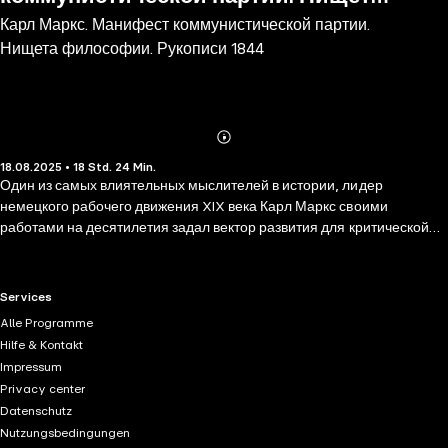
Карл Маркс. Манифест коммунистической партии.
философии. Рукописи 1844
Нищета философии. Рукописи 1844
Abonnieren
Mehr
18.08.2025 • 18 Std. 24 Min.
Details
Один из самых влиятельных мыслителей в истории, лидер
немецкого рабочего движения XIX века Карл Маркс своими
работами на десятилетия задал вектор развития для критической
социальной теории и политической экономии. Его имя прочно
связано с попыткой радикального переосмысления
капиталистического общества, его внутренних механизмов и
RTL+ useful links.
Services
противоречий. Три работы, объединенные в книге «Карл Маркс.
Alle Programme
Манифест коммунистической партии. Нищета философии.
Hilfe & Kontakt
Рукописи 1844 года», помогут составить всестороннее
Impressum
представление о сформированной эпохой революций и
Privacy center
небывалого индустриального роста философии Маркса, а также
Datenschutz
удостоверится в ее актуальности для понимания современных
Nutzungsbedingungen
проблем рынка труда, социального неравенства и растущей