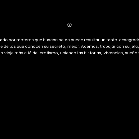
Abonnieren
Mehr
Details
entado por moteros que buscan pelea puede resultar un tanto desagrad
 de los que conocen su secreto, mejor. Además, trabajar con su jefa, 
n viaje más allá del erotismo, uniendo las historias, vivencias, sueñ
 por qué el amor no entiende de límites.