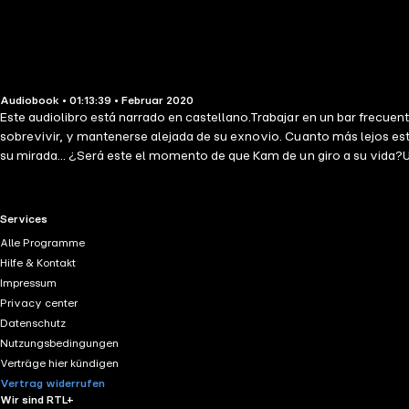
Audiobook • 01:13:39 • Februar 2020
Este audiolibro está narrado en castellano.Trabajar en un bar frecu
sobrevivir, y mantenerse alejada de su exnovio. Cuanto más lejos esté
su mirada... ¿Será este el momento de que Kam de un giro a su vida?U
su camino. Déjate seducir por nuestra colección Erótica, y entenderás
RTL+ useful links.
Services
Alle Programme
Hilfe & Kontakt
Impressum
Privacy center
Datenschutz
Nutzungsbedingungen
Verträge hier kündigen
Vertrag widerrufen
Wir sind RTL+