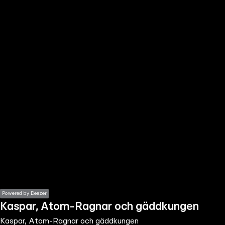
the
h page
 main
nt
the
ibility
ment
Powered by Deezer
Kaspar, Atom-Ragnar och gäddkungen
Kaspar, Atom-Ragnar och gäddkungen