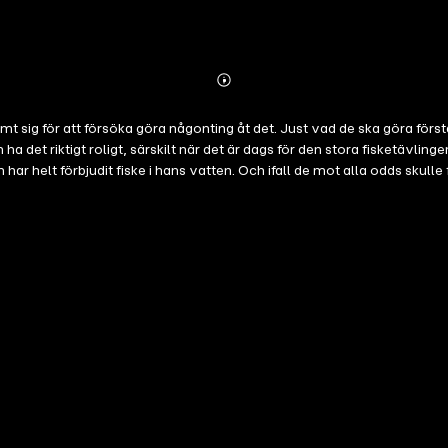
Abonnieren
Mehr
Details
 sig för att försöka göra någonting åt det. Just vad de ska göra förstår K
a det riktigt roligt, särskilt när det är dags för den stora fisketä
har helt förbjudit fiske i hans vatten. Och ifall de mot alla odds sku
 de villiga att göra allt som står i deras makt för att lyckas lägga van