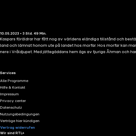
10.05.2023 • 3 Std. 49 Min.
Kaspars föräldrar har fått nog av världens eländiga tillstånd och bestämt
land och lämnat honom ute på landet hos morfar. Hos morfar kan man h
nere i Vråldjupet. Med jättegäddans hem ägs av tjuriga Åhman och han 
vars bidrag är misstänkt stora. Men med en båtsnurra som första pris är
RTL+ useful links.
Services
Alle Programme
Hilfe & Kontakt
Impressum
Privacy center
Datenschutz
Nutzungsbedingungen
Verträge hier kündigen
Vertrag widerrufen
Wir sind RTL+