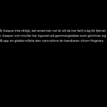
aspar inte riktigt, det enda han vet är att de har farit iväg till fjärran
vlingen. Kaspar och morfar har ögonen på gammelgäddan som gömmer sig
lle få upp en gädda måste den vara större än handlaren Atom-Ragnars,
tarna på pokalen. -